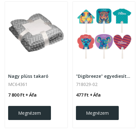
Nagy plüss takaró
"Digibreeze" egyediesíthető legyező, műanyag...
MC64361
718029-02
7 800 Ft + Áfa
477 Ft + Áfa
Megnézem
Megnézem