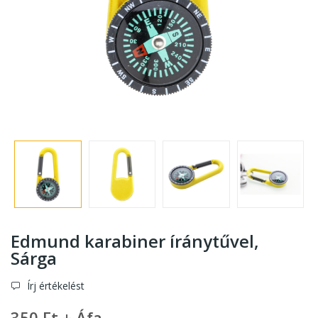
Edmund karabiner íránytűvel
,
Sárga
Írj értékelést
350 Ft + Áfa