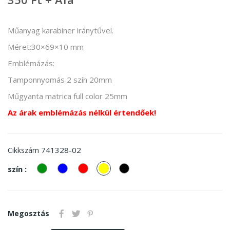
Műanyag karabiner iránytűvel.
Méret:30×69×10 mm
Emblémázás:
Tamponnyomás 2 szín 20mm
Műgyanta matrica full color 25mm
Az árak emblémázás nélkül értendőek!
741328-02
Cikkszám
zöld
kek
piros
Sárga
Fekete
szín :
Megosztás