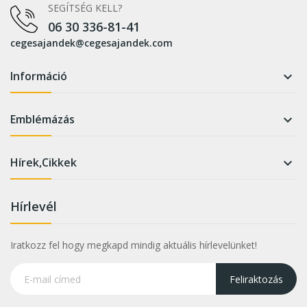
SEGÍTSÉG KELL?
06 30 336-81-41
cegesajandek@cegesajandek.com
Információ

Emblémázás

Hírek,Cikkek

Hírlevél
Iratkozz fel hogy megkapd mindig aktuális hírlevelünket!
Feliraktozás