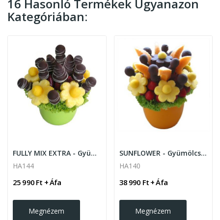
16 Hasonló Termékek Ugyanazon
Kategóriában:
FULLY MIX EXTRA - Gyümölcskosár
SUNFLOWER - Gyümölcscsokor
HA144
HA140
25 990 Ft + Áfa
38 990 Ft + Áfa
Megnézem
Megnézem