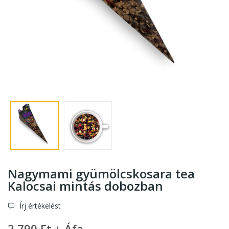
Nagymami gyümölcskosara tea
Kalocsai mintás dobozban
Írj értékelést
2 790 Ft + Áfa