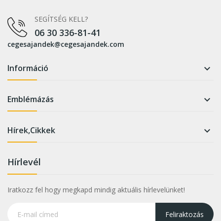
SEGÍTSÉG KELL?
06 30 336-81-41
cegesajandek@cegesajandek.com
Információ

Emblémázás

Hírek,Cikkek

Hírlevél
Iratkozz fel hogy megkapd mindig aktuális hírlevelünket!
Feliraktozás