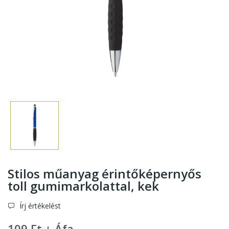
Stilos műanyag érintőképernyős
toll gumimarkolattal
, kek
Írj értékelést
109 Ft + Áfa