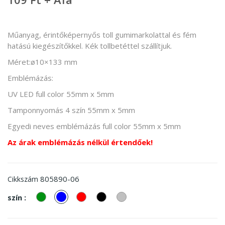
Műanyag, érintőképernyős toll gumimarkolattal és fém
hatású kiegészítőkkel. Kék tollbetéttel szállítjuk.
Méret:ø10×133 mm
Emblémázás:
UV LED full color 55mm x 5mm
Tamponnyomás 4 szín 55mm x 5mm
Egyedi neves emblémázás full color 55mm x 5mm
Az árak emblémázás nélkül értendőek!
805890-06
Cikkszám
zöld
kek
piros
Fekete
ezüst
szín :