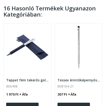
16 Hasonló Termékek Ugyanazon
Kategóriában:
Teppet fém tekerős golyóstoll
Tessex érintőképernyős tekerős golyóstoll
800498
808184-21
1 970 Ft + Áfa
307 Ft + Áfa