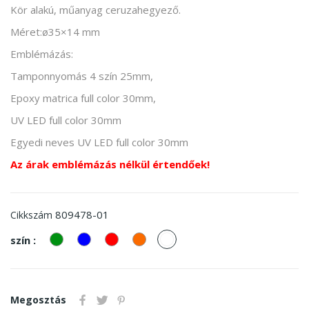
Kör alakú, műanyag ceruzahegyező.
Méret:ø35×14 mm
Emblémázás:
Tamponnyomás 4 szín 25mm,
Epoxy matrica full color 30mm,
UV LED full color 30mm
Egyedi neves UV LED full color 30mm
Az árak emblémázás nélkül értendőek!
809478-01
Cikkszám
zöld
kek
piros
Narancssárga
fehér
szín :
Megosztás