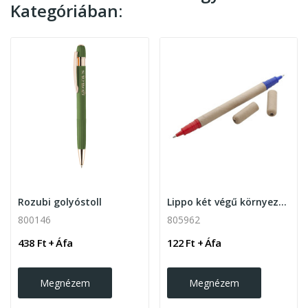
Kategóriában:
Rozubi golyóstoll
Lippo két végű környezetbarát golyóstoll
800146
805962
438 Ft + Áfa
122 Ft + Áfa
Megnézem
Megnézem