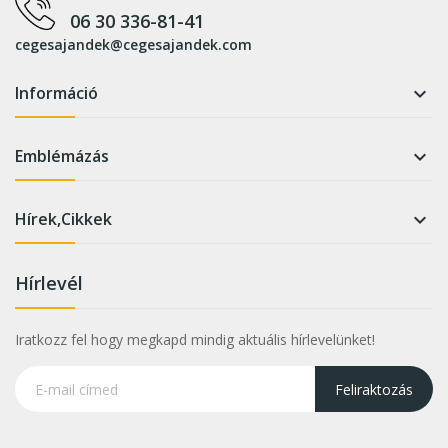
06 30 336-81-41
cegesajandek@cegesajandek.com
Információ

Emblémázás

Hírek,Cikkek

Hírlevél
Iratkozz fel hogy megkapd mindig aktuális hírlevelünket!
Feliraktozás