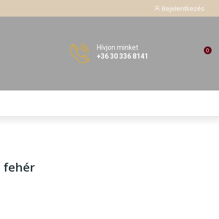
Bejelentkezés
Hívjon minket
0
+36 30 336 8141
, fehér