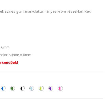
el, színes gumi markolattal, fényes króm részekkel. Kék
x 6mm
l color 60mm x 6mm
értendőek!
árga-
os-
kék-
zöld-
fekete-
világoskék-
lime
lila-
pink-
hér
fehér
fehér
fehér
fehér
zöld-
fehér
fehér
fehér