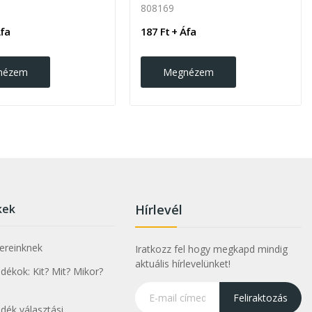
808169
Áfa
187 Ft + Áfa
nézem
Megnézem
kek
Hírlevél
nereinknek
Iratkozz fel hogy megkapd mindig
aktuális hírlevelünket!
ékok: Kit? Mit? Mikor?
Feliraktozás
dék választási