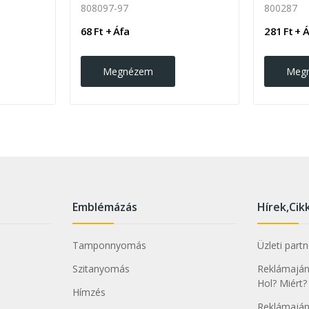
808097-97
800287
68 Ft + Áfa
281 Ft + 
Megnézem
Meg
Emblémázás
Hírek,Cik
Tamponnyomás
Üzleti part
Szitanyomás
Reklámajánd
Hol? Miért?
Hímzés
Reklámaján