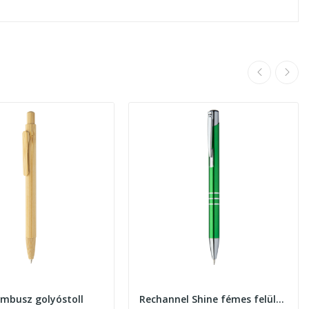
ambusz golyóstoll
Rechannel Shine fémes felületű golyóstoll