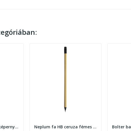
egóriában:
Bollys tekerős érintőképernyős toll
Neplum fa HB ceruza fémes külsővel
Bolter b