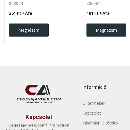
808074
806984
361 Ft + Áfa
191 Ft + Áfa
Megnézem
Megnézem
Információ
Új termékek
Kapcsolat
Kapcsolat
Vásárlási Feltételek
Cegesajandek.com/ Promotion