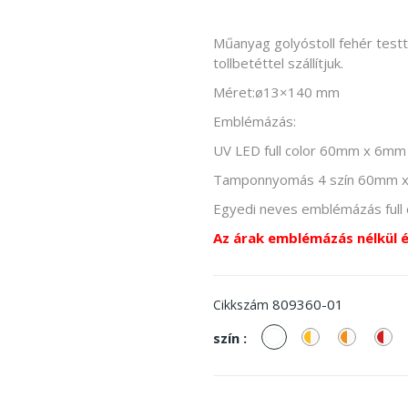
Műanyag golyóstoll fehér testt
tollbetéttel szállítjuk.
Méret:ø13×140 mm
Emblémázás:
UV LED full color 60mm x 6mm
Tamponnyomás 4 szín 60mm 
Egyedi neves emblémázás ful
Az árak emblémázás nélkül 
809360-01
Cikkszám
fehér
sárga-
narancss
pir
szín :
fehér
fehér
fe