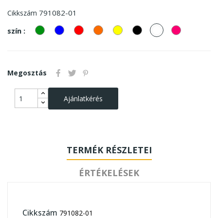
791082-01
Cikkszám
zöld
kek
piros
Narancssárga
Sárga
Fekete
fehér
Pink
szín :
Megosztás
Ajánlatkérés
TERMÉK RÉSZLETEI
ÉRTÉKELÉSEK
Cikkszám
791082-01