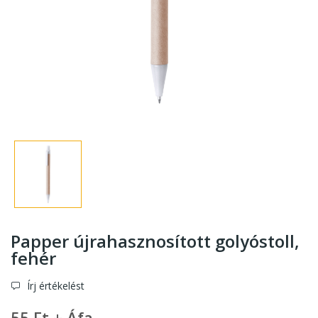
Papper újrahasznosított golyóstoll
,
fehér
Írj értékelést
55 Ft + Áfa