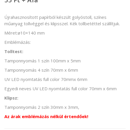
Újrahasznosított papírból készült golyóstoll, színes
műanyag tollvéggel és klipsszel. Kék tollbetéttel szállítjuk.
Méret:ø10×140 mm
Emblémázás:
Tolltest:
Tamponnyomás 1 szín 100mm x 5mm
Tamponnyomás 4 szín 70mm x 6mm
UV LED nyomtatás full color 70mmx 6mm
Egyedi neves UV LED nyomtatás full color 70mm x 6mm
Klipsz:
Tamponnyomás 2 szín 30mm x 3mm,
Az árak emblémázás nélkül értendőek!