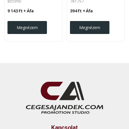
805990
781757
9 143 Ft + Áfa
394 Ft + Áfa
Megnézem
Megnézem
Kapcsolat