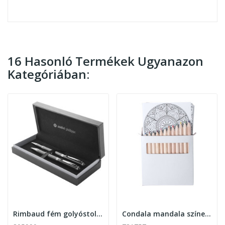
16 Hasonló Termékek Ugyanazon
Kategóriában:
Rimbaud fém golyóstoll és rollertoll szett...
Condala mandala színező szett