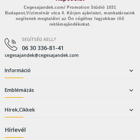
Cegesajandek.com/ Promotion Stúdió 1031
Budapest,Vízimolnár utca 4. Kérjen ajánlatot, munkatársaink
segítenek megtalálni az Ön cégéhez legjobban illő
reklámajándékokat.
SEGÍTSÉG KELL?
06 30 336-81-41
cegesajandek@cegesajandek.com
Információ

Emblémázás

Hírek,Cikkek

Hírlevél