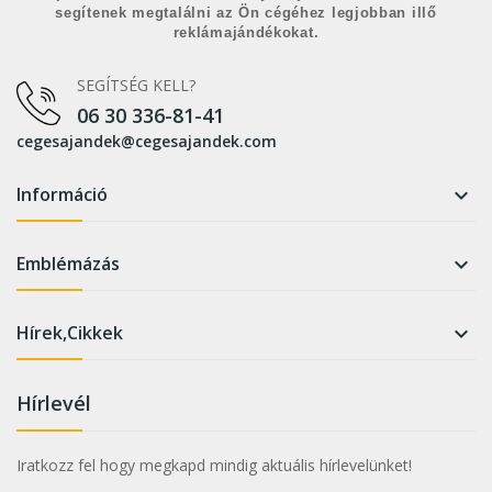
segítenek megtalálni az Ön cégéhez legjobban illő
reklámajándékokat.
SEGÍTSÉG KELL?
06 30 336-81-41
cegesajandek@cegesajandek.com
Információ

Emblémázás

Hírek,Cikkek

Hírlevél
Iratkozz fel hogy megkapd mindig aktuális hírlevelünket!