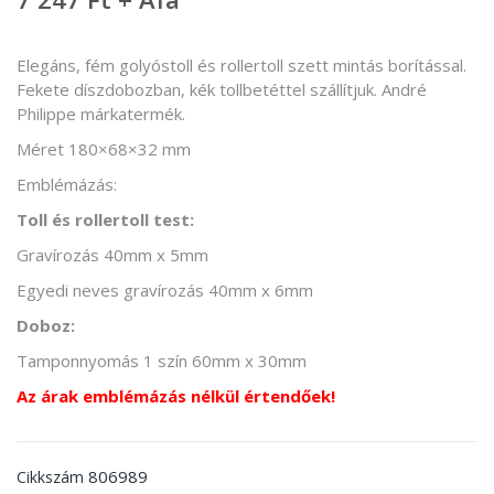
Elegáns, fém golyóstoll és rollertoll szett mintás borítással.
Fekete díszdobozban, kék tollbetéttel szállítjuk. André
Philippe márkatermék.
Méret 180×68×32 mm
Emblémázás:
Toll és rollertoll test:
Gravírozás 40mm x 5mm
Egyedi neves gravírozás 40mm x 6mm
Doboz:
Tamponnyomás 1 szín 60mm x 30mm
Az árak emblémázás nélkül értendőek!
806989
Cikkszám