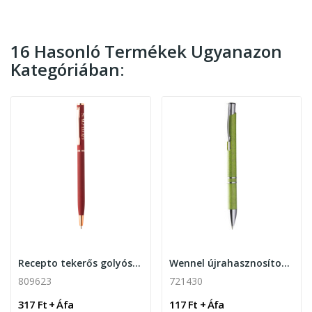
16 Hasonló Termékek Ugyanazon
Kategóriában:
Recepto tekerős golyóstoll
Wennel újrahasznosított golyóstoll
809623
721430
317 Ft + Áfa
117 Ft + Áfa