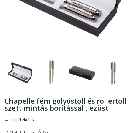
Chapelle fém golyóstoll és rollertoll
szett mintás borítással , ezüst
Írj értékelést
7 247 Ft + Áfa