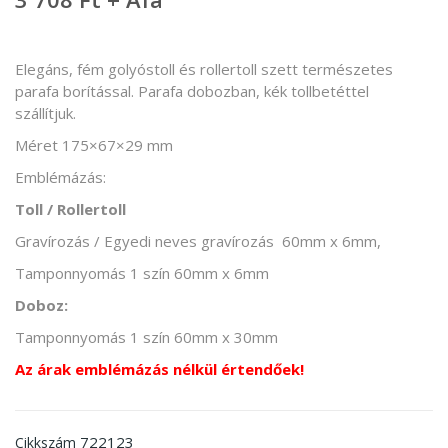
Elegáns, fém golyóstoll és rollertoll szett természetes
parafa borítással. Parafa dobozban, kék tollbetéttel
szállítjuk.
Méret 175×67×29 mm
Emblémázás:
Toll / Rollertoll
Gravírozás / Egyedi neves gravírozás 60mm x 6mm,
Tamponnyomás 1 szín 60mm x 6mm
Doboz:
Tamponnyomás 1 szín 60mm x 30mm
Az árak emblémázás nélkül értendőek!
722123
Cikkszám