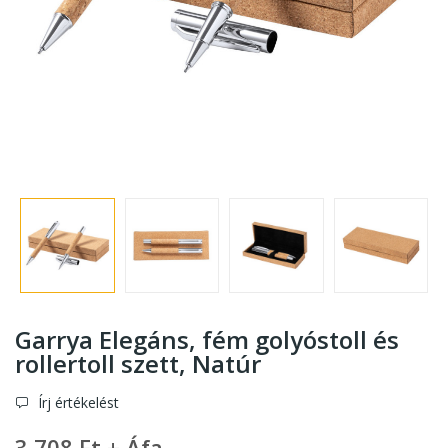
Garrya Elegáns, fém golyóstoll és
rollertoll szett
, Natúr
Írj értékelést
3 708 Ft + Áfa