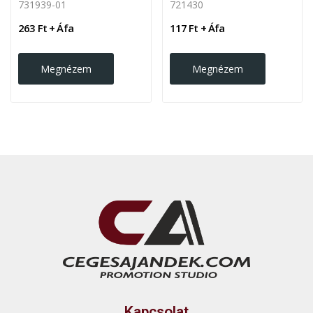
731939-01
721430
263 Ft + Áfa
117 Ft + Áfa
Megnézem
Megnézem
Kapcsolat