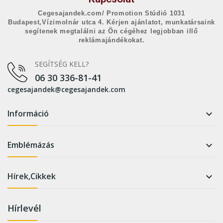
Cegesajandek.com/ Promotion Stúdió 1031
Budapest,Vízimolnár utca 4. Kérjen ajánlatot, munkatársaink
segítenek megtalálni az Ön cégéhez legjobban illő
reklámajándékokat.
SEGÍTSÉG KELL?
06 30 336-81-41
cegesajandek@cegesajandek.com
Információ

Emblémázás

Hírek,Cikkek

Hírlevél