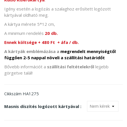
Igény esetén a logózás a szalaghoz erősített logózott
kártyával oldható meg.
A kártya mérete 5*12 cm,
A minimum rendelés
20 db.
Ennek költsége + 480 Ft + áfa / db.
A kártyák emblémázása a
megrendelt mennyiségtől
függően 2-5 nappal növeli a szállítási határidőt
Bővebb információt a
szállítási feltételekről
lejjebb
görgetve talál!
HA1275
Cikkszám
Masnis díszítés logózott kártyával :