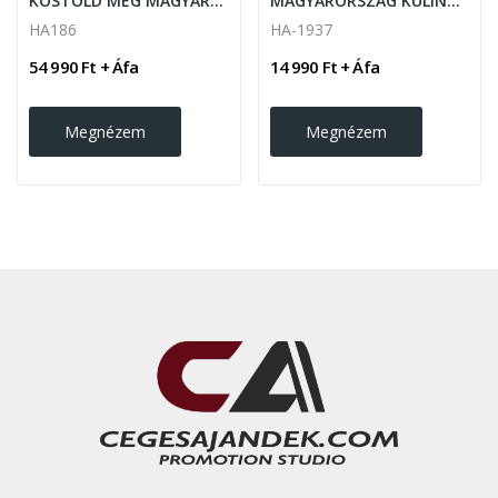
KÓSTOLD MEG MAGYARORSZÁGOT ajándékcsomag
MAGYARORSZÁG KULINÁRIS KINCSEI ajándékcsomag
HA186
HA-1937
54 990 Ft + Áfa
14 990 Ft + Áfa
Megnézem
Megnézem