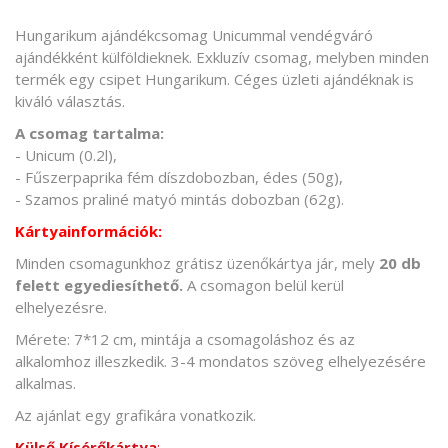
Hungarikum ajándékcsomag Unicummal vendégváró
ajándékként külföldieknek. Exkluzív csomag, melyben minden
termék egy csipet Hungarikum. Céges üzleti ajándéknak is
kiváló választás.
A csomag tartalma:
- Unicum (0.2l),
- Fűszerpaprika fém díszdobozban, édes (50g),
- Szamos praliné matyó mintás dobozban (62g).
Kártyainformációk:
Minden csomagunkhoz grátisz üzenőkártya jár, mely
20 db
felett egyediesíthető.
A csomagon belül kerül
elhelyezésre.
Mérete: 7*12 cm, mintája a csomagoláshoz és az
alkalomhoz illeszkedik. 3-4 mondatos szöveg elhelyezésére
alkalmas.
Az ajánlat egy grafikára vonatkozik.
Külső Kísérőkártya
: