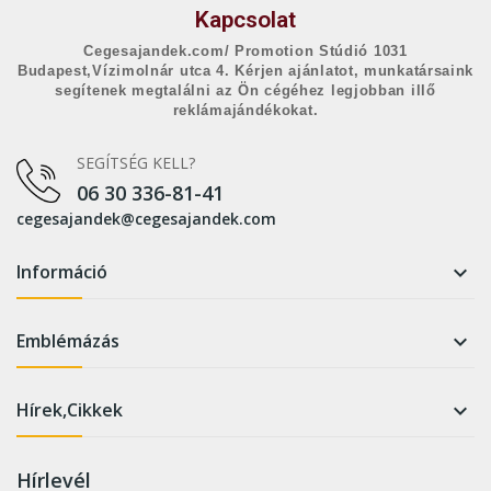
Kapcsolat
Cegesajandek.com/ Promotion Stúdió 1031
Budapest,Vízimolnár utca 4. Kérjen ajánlatot, munkatársaink
segítenek megtalálni az Ön cégéhez legjobban illő
reklámajándékokat.
SEGÍTSÉG KELL?
06 30 336-81-41
cegesajandek@cegesajandek.com
Információ

Emblémázás

Hírek,Cikkek

Hírlevél