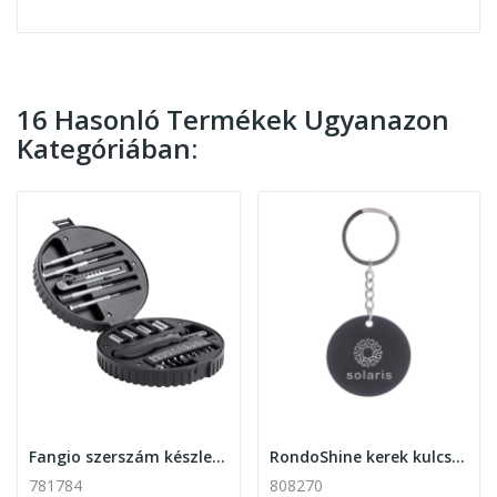
16 Hasonló Termékek Ugyanazon
Kategóriában:
Fangio szerszám készlet autókerék alakú dobozban
RondoShine kerek kulcstartó
781784
808270