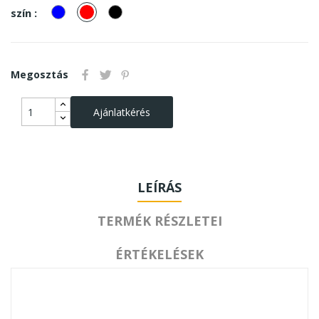
kek
piros
Fekete
szín :
Megosztás
Ajánlatkérés
LEÍRÁS
TERMÉK RÉSZLETEI
ÉRTÉKELÉSEK