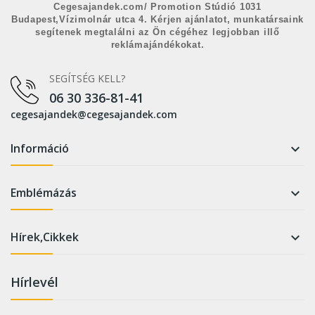
Cegesajandek.com/ Promotion Stúdió 1031
Budapest,Vízimolnár utca 4. Kérjen ajánlatot, munkatársaink
segítenek megtalálni az Ön cégéhez legjobban illő
reklámajándékokat.
SEGÍTSÉG KELL?
06 30 336-81-41
cegesajandek@cegesajandek.com
Információ

Emblémázás

Hírek,Cikkek

Hírlevél