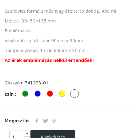
Szendvics formájú műanyag ételtartó doboz, 450 ml.
Méret:130×50×135 mm
Emblémázás:
Vinyl matrica full color 90mm x 90mm
Tamponnyomás 1 szín 60mm x 30mm
Az árak emblémázás nélkül értendőek!
741293-01
Cikkszám
zöld
kek
piros
Sárga
fehér
szín :
Megosztás
Ajánlatkérés