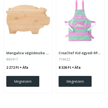
Mangalica vágódeszka , malac
CreaChef Kid egyedi RPET kötény , fehér
800417
716622
2 272 Ft + Áfa
8 326 Ft + Áfa
Megnézem
Megnézem