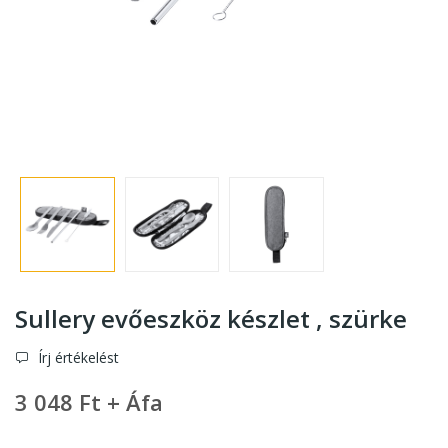
Sullery evőeszköz készlet , szürke
Írj értékelést
3 048 Ft + Áfa