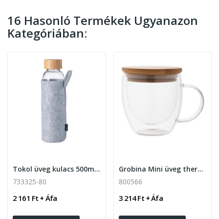
16 Hasonló Termékek Ugyanazon
Kategóriában:
Tokol üveg kulacs 500ml, sötétszürke
Grobina Mini üveg thermo bögre 250ml, átlátszó
733325-80
800566
2 161 Ft + Áfa
3 214 Ft + Áfa