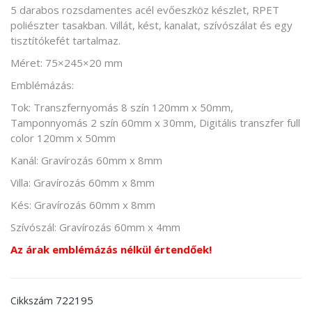
5 darabos rozsdamentes acél evőeszköz készlet, RPET
poliészter tasakban. Villát, kést, kanalat, szívószálat és egy
tisztítókefét tartalmaz.
Méret: 75×245×20 mm
Emblémázás:
Tok: Transzfernyomás 8 szín 120mm x 50mm,
Tamponnyomás 2 szín 60mm x 30mm, Digitális transzfer full
color 120mm x 50mm
Kanál: Gravírozás 60mm x 8mm
Villa: Gravírozás 60mm x 8mm
Kés: Gravírozás 60mm x 8mm
Szívószál: Gravírozás 60mm x 4mm
Az árak emblémázás nélkül értendőek!
722195
Cikkszám