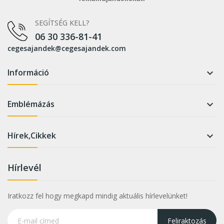
SEGÍTSÉG KELL?
06 30 336-81-41
cegesajandek@cegesajandek.com
Információ

Emblémázás

Hírek,Cikkek

Hírlevél
Iratkozz fel hogy megkapd mindig aktuális hírlevelünket!
Feliraktozás