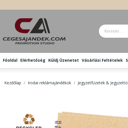
Főoldal
Elérhetőség
Küldj Üzenetet
Vásárlási Feltételek
S
Kezdőlap
Irodai reklámajándékok
Jegyzetfüzetek & Jegyzet