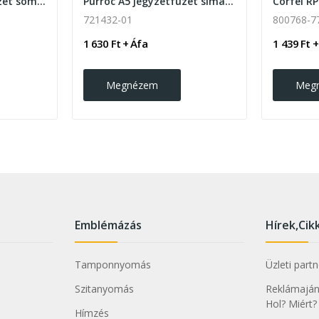
Corylus A5 jegyzetfüzet soma lapokkal
Purroc A5 jegyzetfüzet sima lapokkal , fehér
721432-01
800768-7
1 630 Ft + Áfa
1 439 Ft +
Megnézem
Meg
Emblémázás
Hírek,Cik
Tamponnyomás
Üzleti part
Szitanyomás
Reklámajánd
Hol? Miért?
Hímzés