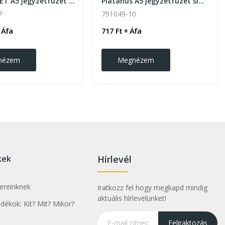
Corfel RPET A5 jegyzetfüzet vonalas lapokkal
Platanus A5 jegyzetfüzet sima lapokkal
7
791049-10
 Áfa
717 Ft + Áfa
nézem
Megnézem
kek
Hírlevél
nereinknek
Iratkozz fel hogy megkapd mindig
aktuális hírlevelünket!
ékok: Kit? Mit? Mikor?
Feliraktozás