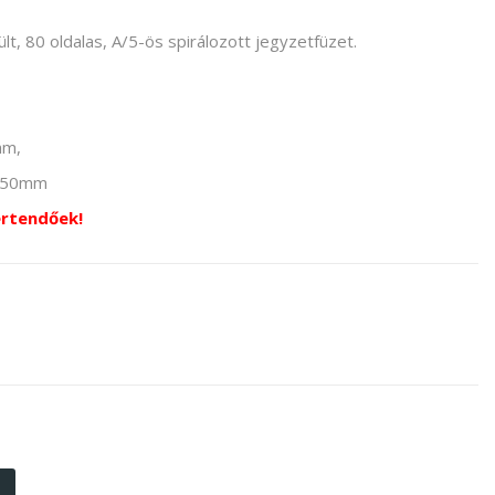
lt, 80 oldalas, A/5-ös spirálozott jegyzetfüzet.
mm,
 150mm
értendőek!
túr