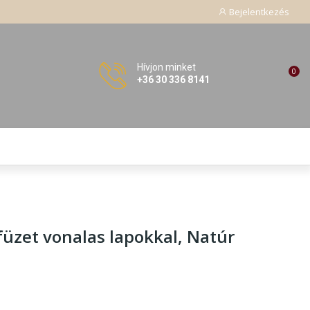
Bejelentkezés
Hívjon minket
0
+36 30 336 8141
füzet vonalas lapokkal
, Natúr