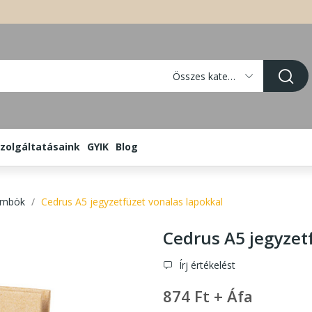
Összes kategória
zolgáltatásaink
GYIK
Blog
tömbök
Cedrus A5 jegyzetfüzet vonalas lapokkal
Cedrus A5 jegyzet
Írj értékelést
874 Ft + Áfa