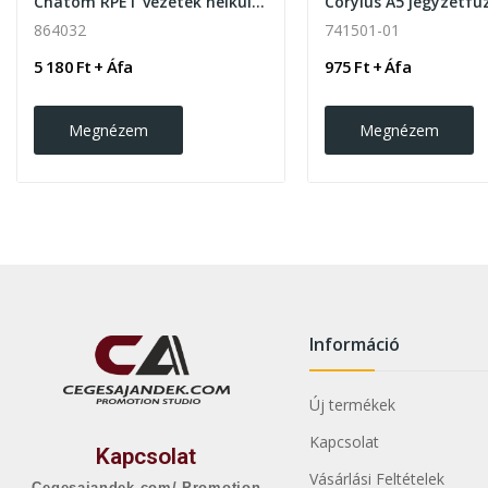
Chatom RPET vezeték nélküli töltős jegyzetfüzet
864032
741501-01
5 180 Ft + Áfa
975 Ft + Áfa
Megnézem
Megnézem
Információ
Új termékek
Kapcsolat
Kapcsolat
Vásárlási Feltételek
Cegesajandek.com/ Promotion