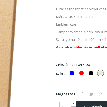
Újrahasznosított papírból készü
Méret:150×215×12 mm
Emblémázás:
Tamponnyomás 4 szín 70x30
Szitanyomás 2 szín 100mm x
Az árak emblémázás nélkül 
791047-00
Cikkszám
kek
piros
Fekete
Na
szín :
Megosztás
Ajánlatkérés