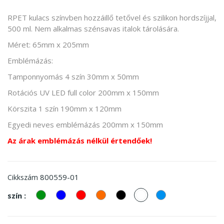
RPET kulacs színvben hozzáillő tetővel és szilikon hordszíjjal,
500 ml. Nem alkalmas szénsavas italok tárolására.
Méret: 65mm x 205mm
Emblémázás:
Tamponnyomás 4 szín 30mm x 50mm
Rotációs UV LED full color 200mm x 150mm
Körszita 1 szín 190mm x 120mm
Egyedi neves emblémázás 200mm x 150mm
Az árak emblémázás nélkül értendőek!
800559-01
Cikkszám
zöld
kek
piros
Narancssárga
Fekete
fehér
világos
szín :
kék