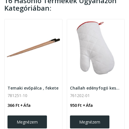
16 Hasonló Termékek Ugyanazon
Kategóriában:
Temaki evőpálca , fekete
Challah edényfogó kesztyű, 1db Fehér
781251-10
761202-01
366 Ft + Áfa
950 Ft + Áfa
Megnézem
Megnézem