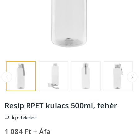
Resip RPET kulacs 500ml
, fehér
Írj értékelést
1 084 Ft + Áfa