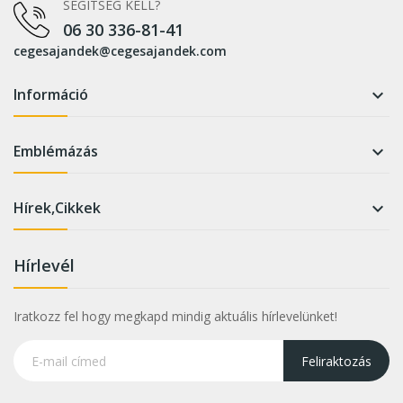
SEGÍTSÉG KELL?
06 30 336-81-41
cegesajandek@cegesajandek.com
Információ

Emblémázás

Hírek,Cikkek

Hírlevél
Iratkozz fel hogy megkapd mindig aktuális hírlevelünket!
Feliraktozás