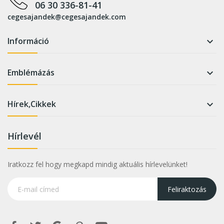
06 30 336-81-41
cegesajandek@cegesajandek.com
Információ

Emblémázás

Hírek,Cikkek

Hírlevél
Iratkozz fel hogy megkapd mindig aktuális hírlevelünket!
Feliraktozás