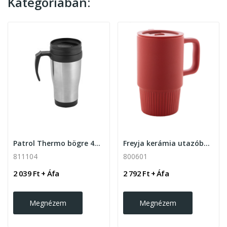
Kategóriában:
Patrol Thermo bögre 450ml, ezüst
Freyja kerámia utazóbögre 420ml
811104
800601
2 039 Ft + Áfa
2 792 Ft + Áfa
Megnézem
Megnézem