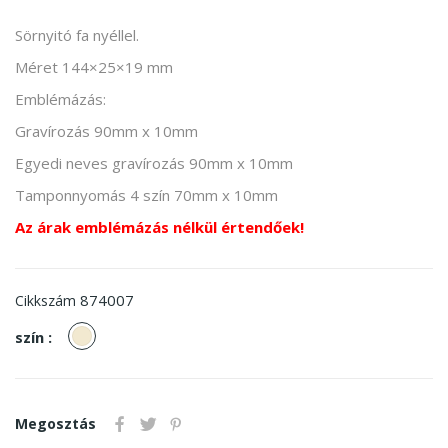
Sörnyitó fa nyéllel.
Méret 144×25×19 mm
Emblémázás:
Gravírozás 90mm x 10mm
Egyedi neves gravírozás 90mm x 10mm
Tamponnyomás 4 szín 70mm x 10mm
Az árak emblémázás nélkül értendőek!
874007
Cikkszám
Natúr
szín :
Megosztás