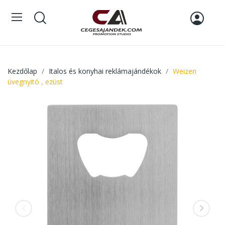
Kezdőlap
Italos és konyhai reklámajándékok
Weizen
üvegnyitó , ezüst