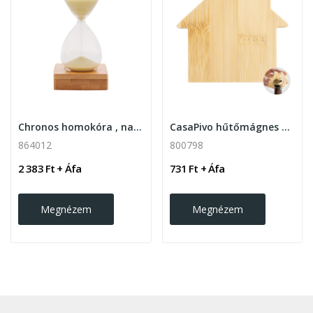
Chronos homokóra , natúr
CasaPivo hűtőmágnes és üvegnyitó
864012
800798
2 383 Ft + Áfa
731 Ft + Áfa
Megnézem
Megnézem