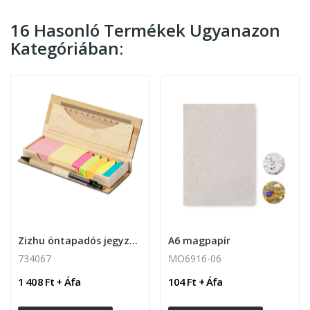
16 Hasonló Termékek Ugyanazon
Kategóriában:
Zizhu öntapadós jegyzettömb tollal, vonalzóval
A6 magpapír
734067
MO6916-06
1 408 Ft + Áfa
104 Ft + Áfa