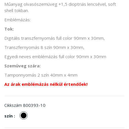
Műanyag olvasószemüveg +1,5 dioptriás lencsével, soft
shell tokban.
Emblémázás:
Tok:
Digitális transzfernyomás full color 90mm x 30mm,
Transzfernyomás 8 szín 90mm x 30mm,
Egyedi neves emblémázás full color 90mm x 30mm
Szemüveg szára:
Tamponnyomás 2 szín 40mm x 4mm
Az árak emblémázás nélkül értendőek!
800393-10
Cikkszám
Fekete
szín :