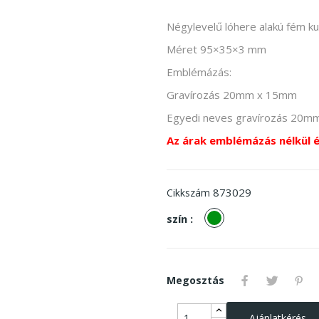
Négylevelű lóhere alakú fém ku
Méret 95×35×3 mm
Emblémázás:
Gravírozás 20mm x 15mm
Egyedi neves gravírozás 20
Az árak emblémázás nélkül 
873029
Cikkszám
zöld
szín :
Megosztás
Ajánlatkérés