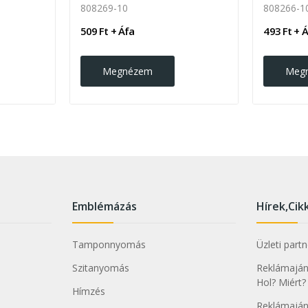
808269-10
808266-1
509 Ft + Áfa
493 Ft + 
Megnézem
Meg
Emblémázás
Hírek,Cik
Tamponnyomás
Üzleti part
Szitanyomás
Reklámajánd
Hol? Miért?
Hímzés
Reklámaján