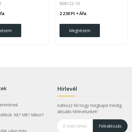
0
808122-10
Áfa
2 230 Ft + Áfa
nézem
Megnézem
kek
Hírlevél
nereinknek
Iratkozz fel hogy megkapd mindig
aktuális hírlevelünket!
ékok: Kit? Mit? Mikor?
Feliraktozás
dék választási