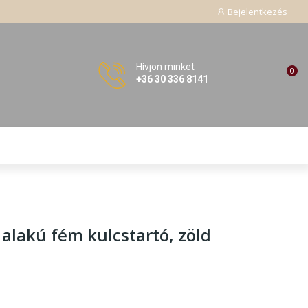
Bejelentkezés
Hívjon minket
0
+36 30 336 8141
 alakú fém kulcstartó
, zöld