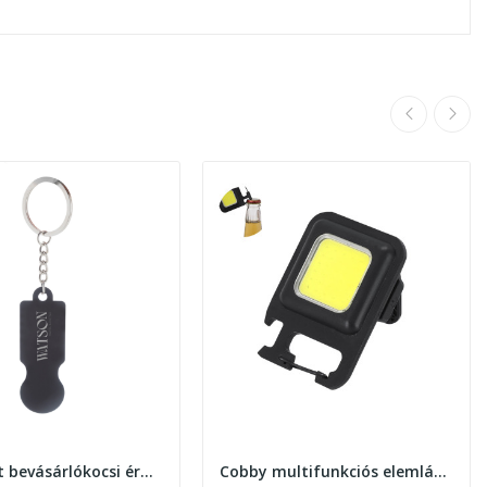
ShineCart bevásárlókocsi érme kulcstartó
Cobby multifunkciós elemlámpa , fekete