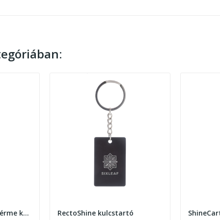
egóriában:
Zoinc bevásárlókocsi érme kulcstartóval
RectoShine kulcstartó