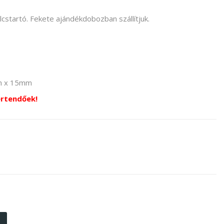
lcstartó. Fekete ajándékdobozban szállítjuk.
mm x 15mm
értendőek!