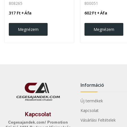
808265
800051
317 Ft + Áfa
602 Ft + Áfa
Megnézem
Megnézem
Információ
Új termékek
Kapcsolat
Kapcsolat
Vásárlási Feltételek
Cegesajandek.com/ Promotion