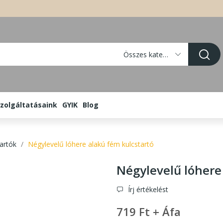
Összes kategória
zolgáltatásaink
GYIK
Blog
artók
Négylevelű lóhere alakú fém kulcstartó
Négylevelű lóhere
Írj értékelést
719 Ft + Áfa